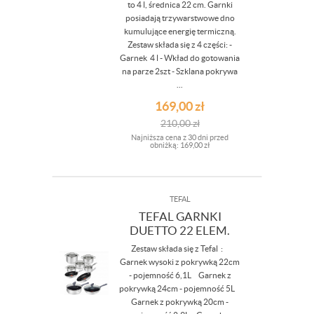
to 4 l, średnica 22 cm. Garnki
posiadają trzywarstwowe dno
kumulujące energię termiczną.
Zestaw składa się z 4 części: -
Garnek 4 l - Wkład do gotowania
na parze 2szt - Szklana pokrywa
...
169,00
zł
210,00
zł
Najniższa cena z 30 dni przed
obniżką:
169,00 zł
TEFAL
TEFAL GARNKI
DUETTO 22 ELEM.
Zestaw składa się z Tefal :
Garnek wysoki z pokrywką 22cm
- pojemność 6,1L Garnek z
pokrywką 24cm - pojemność 5L
Garnek z pokrywką 20cm -