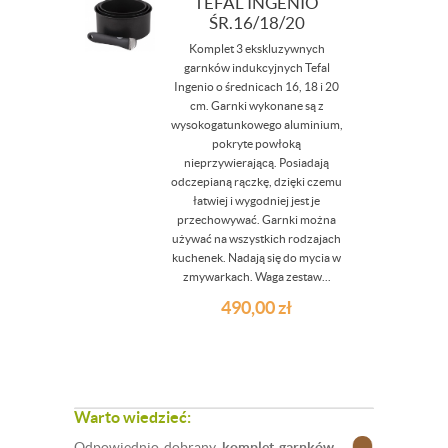
TEFAL INGENIO
ŚR.16/18/20
Komplet 3 ekskluzywnych
garnków indukcyjnych Tefal
Ingenio o średnicach 16, 18 i 20
cm. Garnki wykonane są z
wysokogatunkowego aluminium,
pokryte powłoką
nieprzywierającą. Posiadają
odczepianą rączkę, dzięki czemu
łatwiej i wygodniej jest je
przechowywać. Garnki można
używać na wszystkich rodzajach
kuchenek. Nadają się do mycia w
zmywarkach. Waga zestaw...
490,00
zł
Warto wiedzieć:
Odpowiednio dobrany
komplet garnków