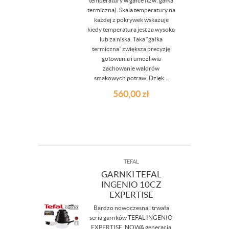
temperatury w gałce (tzw. gałka
termiczna). Skala temperatury na
każdej z pokrywek wskazuje
kiedy temperatura jest za wysoka
lub za niska. Taka “gałka
termiczna” zwiększa precyzję
gotowania i umożliwia
zachowanie walorów
smakowych potraw. Dzięk...
560,00
zł
TEFAL
GARNKI TEFAL
INGENIO 10CZ
EXPERTISE
Bardzo nowoczesna i trwała
seria garnków TEFAL INGENIO
EXPERTISE. NOWA generacja