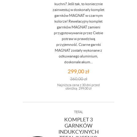
kuchni? Jeśli tak, to koniecznie
zainwestuj w doskonały komplet
garnków MAGNAT w czarnym
kolorze! Rewelacyjny komplet
garnków MAGNAT zamieni
przygotowywanie przez Ciebie
potraw w prawdziwą
przyjemność. Czarne garnki
MAGNAT zostały wykonane z
odkuwanego aluminium,
doskonale akum...
299,00
zł
360,00
zł
Najniższa cena z 30 dni przed
obniżką:
299,00 zł
TEFAL
KOMPLET 3
GARNKÓW
INDUKCYJNYCH