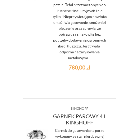
patelni Tefal przeznaczonych do
kuchenek indukcyjnych i nie
tylko ! Nieprzywierająca powłoka
umożliwia gotowanie, smażenie i
pieczenie oraz sprawia, że
potrawy są smakowite bez
potrzeby dodawania ogromnych
ilości tłuszczu. Jest trwała i
odporna na zarysowania
metalowymi ...
780,00
zł
KINGHOFF
GARNEK PAROWY 4 L
KINGHOFF
Garnek do gotowania na parze
wykonany ze stali nierdzewnej