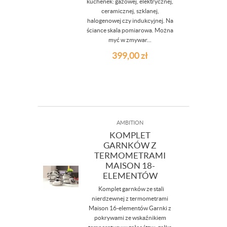
kuchenek: gazowej, elektrycznej,
ceramicznej, szklanej,
halogenowej czy indukcyjnej. Na
ściance skala pomiarowa. Można
myć w zmywar...
399,00
zł
AMBITION
KOMPLET
GARNKÓW Z
TERMOMETRAMI
MAISON 18-
ELEMENTÓW
Komplet garnków ze stali
nierdzewnej z termometrami
Maison 16-elementów Garnki z
pokrywami ze wskaźnikiem