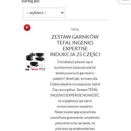
Sortuj po:
TEFAL
ZESTAW GARNKÓW
TEFAL INGENIO
EXPERTISE
INDUKCJA 25 CZĘŚCI
Chciałabyś pławić się w
kuchennym luksusie wśród
ekskluzywnych garnków i
patelni? Jeżeli tak, to mam dla
Ciebie idealne rozwiązanie, które
Cię uszczęśliwi. Zestaw TEFAL
INGENIO EXPERISE NOWOŚĆ,
to wyjątkowy sprzęt w
nowoczesnym wydaniu.
Nieprzywierająca powłoka
umożliwia gotowanie, smażenie i
pieczenie oraz sprawia, że
potrawy są smakowite bez