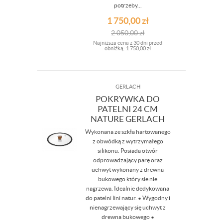
potrzeby...
1 750,00
zł
2 050,00
zł
Najniższa cena z 30 dni przed
obniżką:
1 750,00 zł
GERLACH
POKRYWKA DO
PATELNI 24 CM
NATURE GERLACH
Wykonana ze szkła hartowanego
z obwódką z wytrzymałego
silikonu. Posiada otwór
odprowadzający parę oraz
uchwyt wykonany z drewna
bukowego który sie nie
nagrzewa. Idealnie dedykowana
do patelni lini natur. • Wygodny i
nienagrzewający się uchwyt z
drewna bukowego •