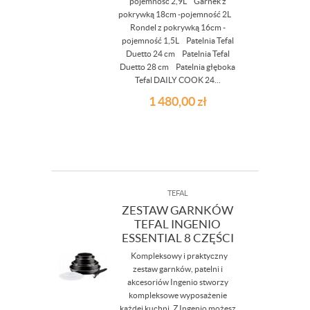
pojemność 2,9L Garnek z
pokrywką 18cm -pojemność 2L
Rondel z pokrywką 16cm -
pojemność 1,5L Patelnia Tefal
Duetto 24 cm Patelnia Tefal
Duetto 28 cm Patelnia głęboka
Tefal DAILY COOK 24...
1 480,00
zł
TEFAL
ZESTAW GARNKÓW
TEFAL INGENIO
ESSENTIAL 8 CZĘŚCI
Kompleksowy i praktyczny
zestaw garnków, patelni i
akcesoriów Ingenio stworzy
kompleksowe wyposażenie
każdej kuchni. Z Ingenio możesz