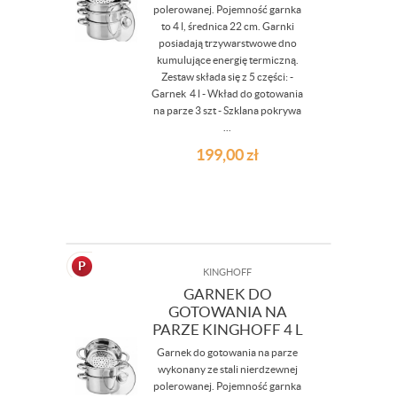
polerowanej. Pojemność garnka
to 4 l, średnica 22 cm. Garnki
posiadają trzywarstwowe dno
kumulujące energię termiczną.
Zestaw składa się z 5 części: -
Garnek 4 l - Wkład do gotowania
na parze 3 szt - Szklana pokrywa
...
199,00
zł
KINGHOFF
GARNEK DO
GOTOWANIA NA
PARZE KINGHOFF 4 L
Garnek do gotowania na parze
wykonany ze stali nierdzewnej
polerowanej. Pojemność garnka