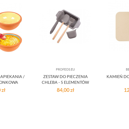
PROFEOS.EU
B
APIEKANIA /
ZESTAW DO PIECZENIA
KAMIEŃ DO
IONKOWA
CHLEBA - 5 ELEMENTÓW
AW 140 ML 4
0
zł
84,00
zł
1
.