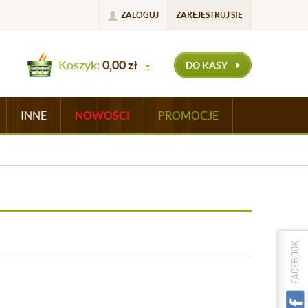
ZALOGUJ
ZAREJESTRUJ SIĘ
Koszyk:
0,00
zł
DO KASY
INNE
NOWOŚCI
PROMOCJE