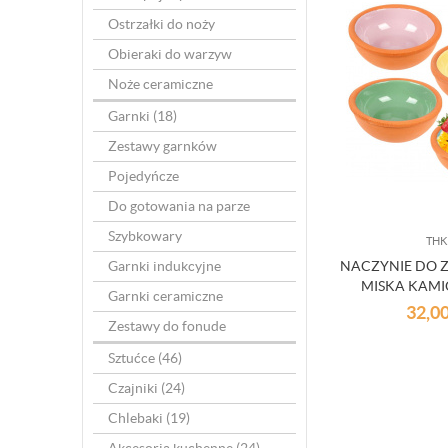
Ostrzałki do noży
Obieraki do warzyw
Noże ceramiczne
Garnki
(18)
Zestawy garnków
Pojedyńcze
Do gotowania na parze
Szybkowary
THK
Garnki indukcyjne
NACZYNIE DO Z
MISKA KAM
Garnki ceramiczne
KOKILKA ZEST
32,0
Zestawy do fonude
SZT
Sztućce
(46)
Czajniki
(24)
Chlebaki
(19)