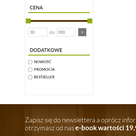
CENA
do
DODATKOWE
NOWOŚĆ
PROMOCJA
BESTSELLER
Zapisz się do newslettera a oprócz inf
e-book wartości 19,
otrzymasz od nas