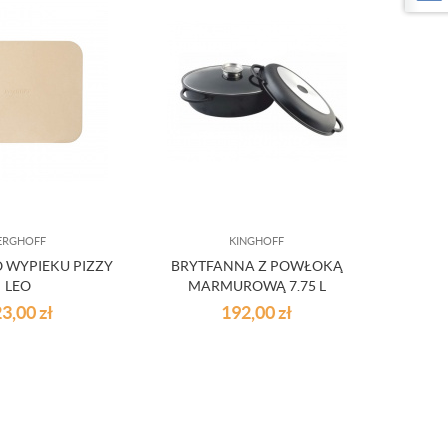
ERGHOFF
KINGHOFF
 WYPIEKU PIZZY
BRYTFANNA Z POWŁOKĄ
LEO
MARMUROWĄ 7.75 L
KINGHOFF
23,00
zł
192,00
zł