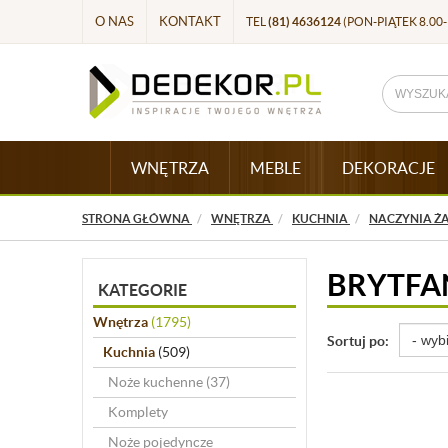
O NAS
KONTAKT
TEL
(81) 4636124
(PON-PIĄTEK 8.00-
WNĘTRZA
MEBLE
DEKORACJE
STRONA GŁÓWNA
WNĘTRZA
KUCHNIA
NACZYNIA Ż
BRYTFA
KATEGORIE
Wnętrza
(1795)
Sortuj po:
Kuchnia
(509)
Noże kuchenne
(37)
Komplety
Noże pojedyncze