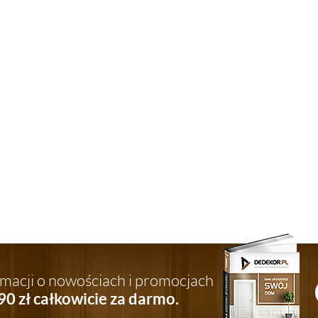
ormacji o nowościach i promocjach
90 zł całkowicie za darmo.