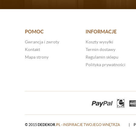
POMOC
INFORMACJE
Gwrancja i zwroty
Koszty wysyłki
Kontakt
Termin dostawy
Mapa strony
Regulamin sklepu
Polityka prywatności
© 2015
DEDEKOR
.PL
- INSPIRACJE TWOJEGO WNĘTRZA
|
P