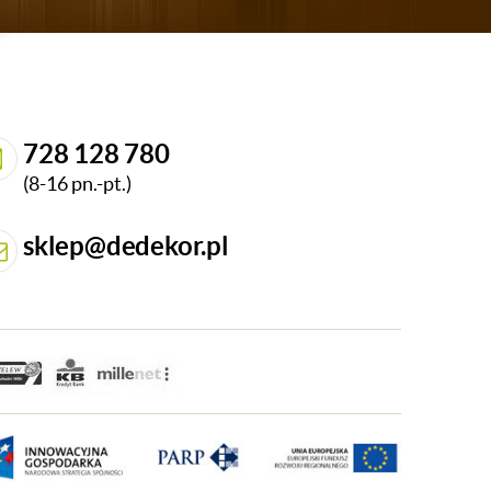
728 128 780
(8-16 pn.-pt.)
sklep@dedekor.pl