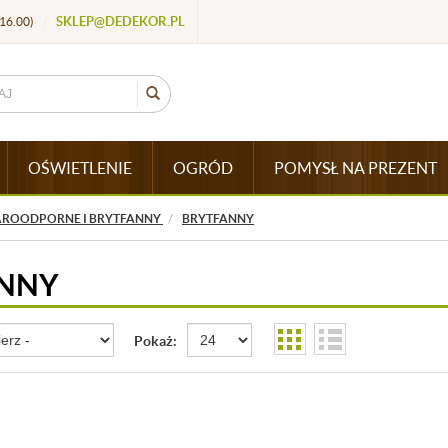
SKLEP@DEDEKOR.PL
16.00)
/
OŚWIETLENIE
OGRÓD
POMYSŁ NA PREZENT
AROODPORNE I BRYTFANNY
BRYTFANNY
NNY
Pokaż: