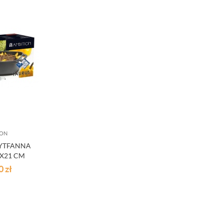
ION
RYTFANNA
2X21 CM
00
zł