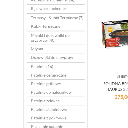
Akcesoria kuchenne
(24)
Rękawice kuchenne
Termosy i Kubki Termiczne
(7)
Kubki Termiczne
Młynki i dozowniki do
przypraw
(40)
Młynki
Dozowniki do przypraw
Patelnie
(16)
Patelnie ceramiczne
AMBIT
Patelnie grillowe
SOLIDNA B
TAURUS 3
Patelnie do naleśników
275,
Patelnie żeliwne
Patelnie aluminiowe
Patelnie z pokrywką
Pozostałe patelnie