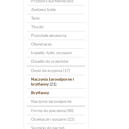
Przybory kuchenne
(60)
Zestawy łyżek
Tarki
Tłuczki
Pozostałe akcesoria
Otwieracze
Łopatki, łyżki, szczypce
Dziadki do orzechów
Deski do krojenia
(17)
Naczynia żaroodporne i
brytfanny
(21)
Brytfanny
Naczynia żaroodporne
Formy do pieczenia
(40)
Ociekacze i suszarki
(22)
Suszarki do naczyń