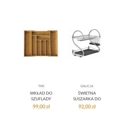
THK
GALICJA
WKŁAD DO
ŚWIETNA
SZUFLADY
SUSZARKA DO
BAMBUSOWY
NACZYŃ ELLA
99,00
zł
92,00
zł