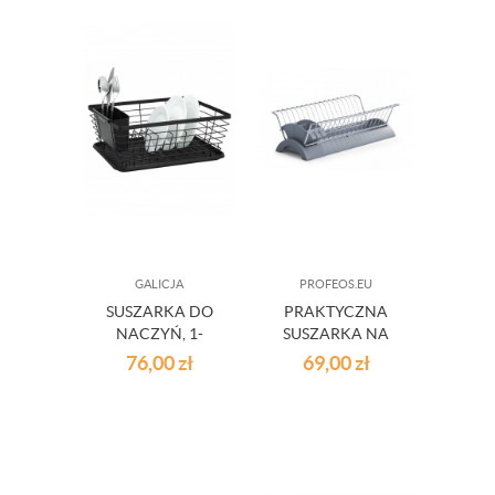
GALICJA
PROFEOS.EU
SUSZARKA DO
PRAKTYCZNA
NACZYŃ, 1-
SUSZARKA NA
POZIOMOWA,
NACZYNIA
76,00
zł
69,00
zł
OCIEKACZ NA
SZTUĆCE KOBE