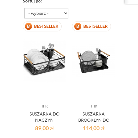
Sortuj po:
THK
THK
SUSZARKA DO
SUSZARKA
NACZYŃ
BROOKLYN DO
CZARNA
NACZYŃ
89,00
zł
114,00
zł
OCIEKACZ