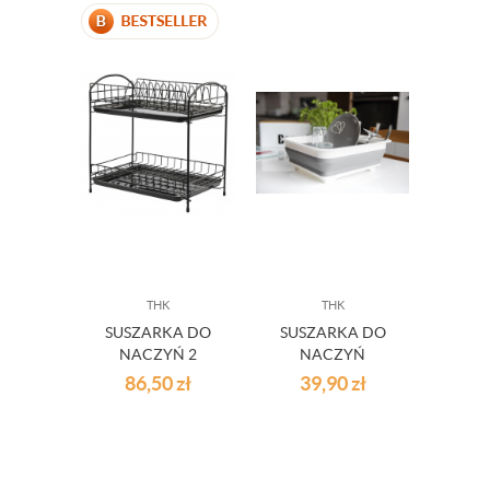
THK
THK
SUSZARKA DO
SUSZARKA DO
NACZYŃ 2
NACZYŃ
POZIOMOWA
SILIKONOWA
86,50
zł
39,90
zł
CZARNA
SKŁADANA