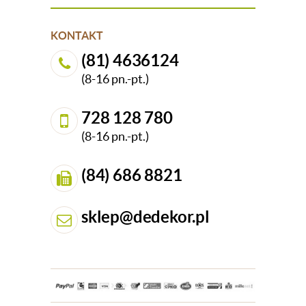
KONTAKT
(81) 4636124
(8-16 pn.-pt.)
728 128 780
(8-16 pn.-pt.)
(84) 686 8821
sklep@dedekor.pl