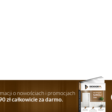
ormacji o nowościach i promocjach
90 zł całkowicie za darmo.