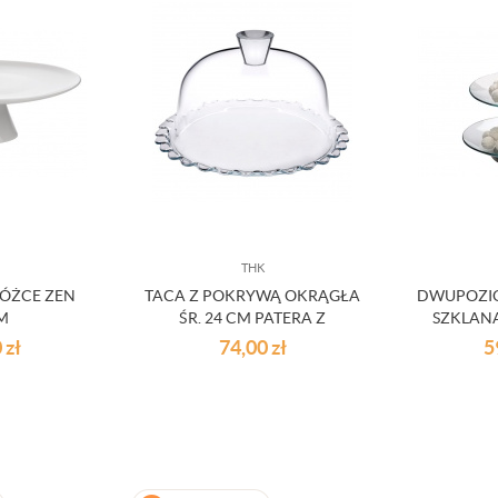
THK
NÓŻCE ZEN
TACA Z POKRYWĄ OKRĄGŁA
DWUPOZI
M
ŚR. 24 CM PATERA Z
SZKLANA
KLOSZEM
0
zł
74,00
zł
5