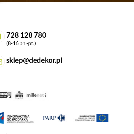
728 128 780
(8-16 pn.-pt.)
sklep@dedekor.pl