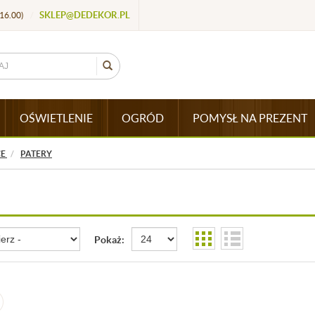
SKLEP@DEDEKOR.PL
16.00)
/
OŚWIETLENIE
OGRÓD
POMYSŁ NA PREZENT
CE
PATERY
Pokaż: