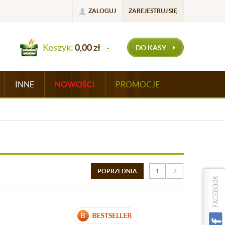
ZALOGUJ
ZAREJESTRUJ SIĘ
Koszyk:
0,00
zł
DO KASY
INNE
NOWOŚCI
PROMOCJE
POPRZEDNIA
1
2