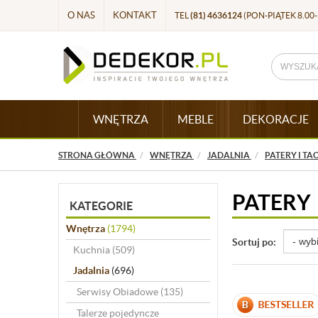
O NAS
KONTAKT
TEL
(81) 4636124
(PON-PIĄTEK 8.00-
WNĘTRZA
MEBLE
DEKORACJE
STRONA GŁÓWNA
WNĘTRZA
JADALNIA
PATERY I TA
PATERY
KATEGORIE
Wnętrza
(1794)
Sortuj po:
Kuchnia
(509)
Jadalnia
(696)
Serwisy Obiadowe
(135)
Talerze pojedyncze