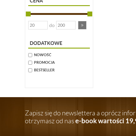
CENA
do
DODATKOWE
NOWOŚĆ
PROMOCJA
BESTSELLER
Zapisz się do newslettera a oprócz inf
e-book wartości 19,
otrzymasz od nas