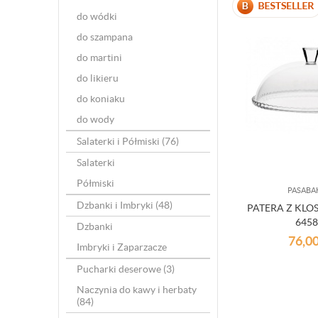
do wódki
do szampana
do martini
do likieru
do koniaku
do wody
Salaterki i Półmiski
(76)
Salaterki
Półmiski
PASABA
Dzbanki i Imbryki
(48)
PATERA Z KLO
645
Dzbanki
76,0
Imbryki i Zaparzacze
Pucharki deserowe
(3)
Naczynia do kawy i herbaty
(84)