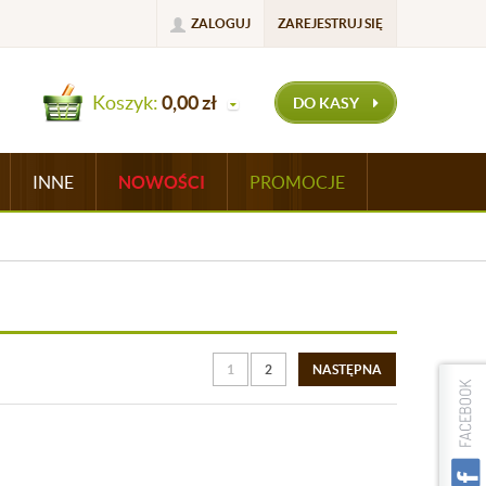
ZALOGUJ
ZAREJESTRUJ SIĘ
Koszyk:
0,00
zł
DO KASY
INNE
NOWOŚCI
PROMOCJE
1
2
NASTĘPNA