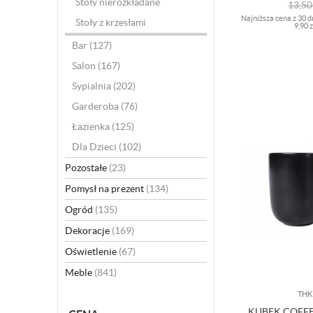
Stoły nierozkładane
13,5
Najniższa cena z 30 d
Stoły z krzesłami
9,90 z
Bar
(127)
Salon
(167)
Sypialnia
(202)
Garderoba
(76)
Łazienka
(125)
Dla Dzieci
(102)
Pozostałe
(23)
Pomysł na prezent
(134)
Ogród
(135)
Dekoracje
(169)
Oświetlenie
(67)
Meble
(841)
THK
KUBEK COFF