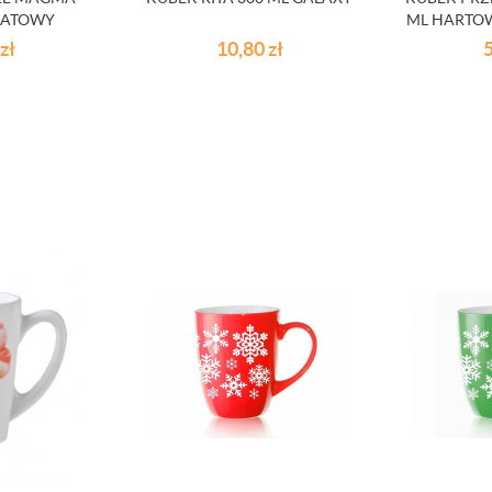
MATOWY
ML HARTO
zł
10,80
zł