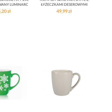
WANY LUMINARC
ŁYŻECZKAMI DESEROWYMI
5,20
zł
49,99
zł