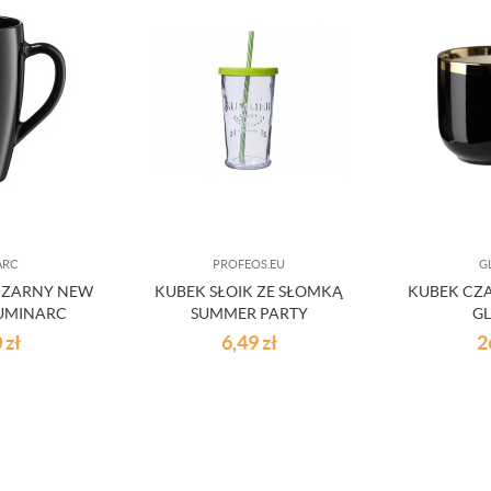
ARC
PROFEOS.EU
G
 CZARNY NEW
KUBEK SŁOIK ZE SŁOMKĄ
KUBEK CZ
UMINARC
SUMMER PARTY
G
0
zł
6,49
zł
2