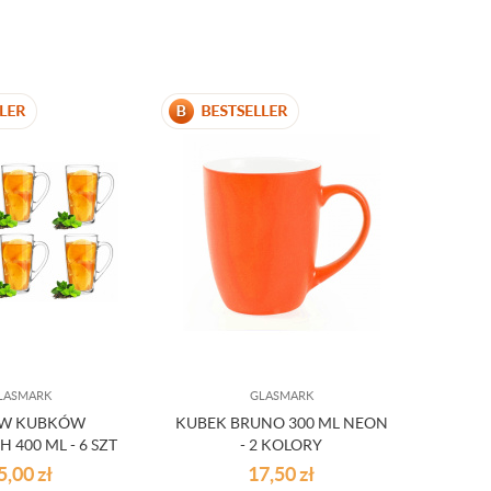
LASMARK
GLASMARK
AW KUBKÓW
KUBEK BRUNO 300 ML NEON
 400 ML - 6 SZT
- 2 KOLORY
ALEX
5,00
zł
17,50
zł