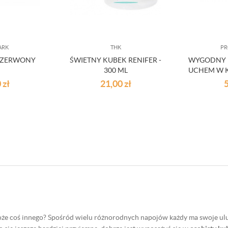
ARK
THK
PR
 CZERWONY
ŚWIETNY KUBEK RENIFER -
WYGODNY 
300 ML
UCHEM W 
0
zł
21,00
zł
oże coś innego? Spośród wielu różnorodnych napojów każdy ma swoje ulu