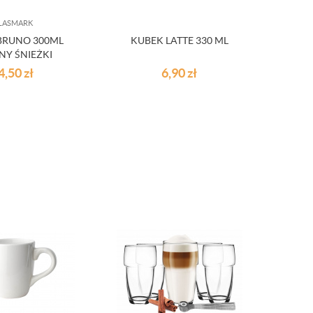
LASMARK
BRUNO 300ML
KUBEK LATTE 330 ML
NY ŚNIEŻKI
4,50
zł
6,90
zł