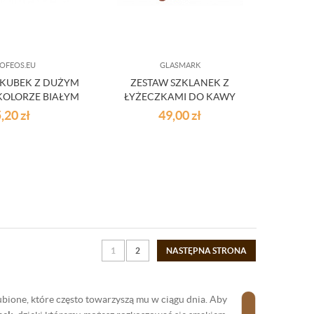
OFEOS.EU
GLASMARK
KUBEK Z DUŻYM
ZESTAW SZKLANEK Z
KOLORZE BIAŁYM
ŁYŻECZKAMI DO KAWY
HERBATY WODY
5,20
zł
49,00
zł
1
2
NASTĘPNA STRONA
bione, które często towarzyszą mu w ciągu dnia. Aby