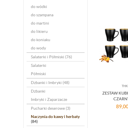
do wódki
do szampana
do martini
do likieru
do koniaku
do wody
Salaterki i Półmiski
(76)
Salaterki
Półmiski
Dzbanki i Imbryki
(48)
THK
Dzbanki
ZESTAW KUB
CZARN
Imbryki i Zaparzacze
89,0
Pucharki deserowe
(3)
Naczynia do kawy i herbaty
(84)