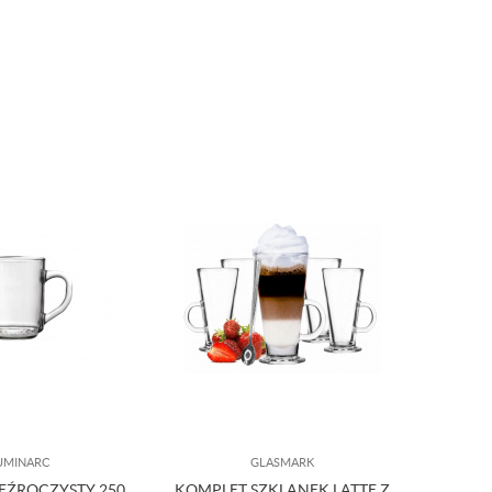
UMINARC
GLASMARK
EŹROCZYSTY 250
KOMPLET SZKLANEK LATTE Z