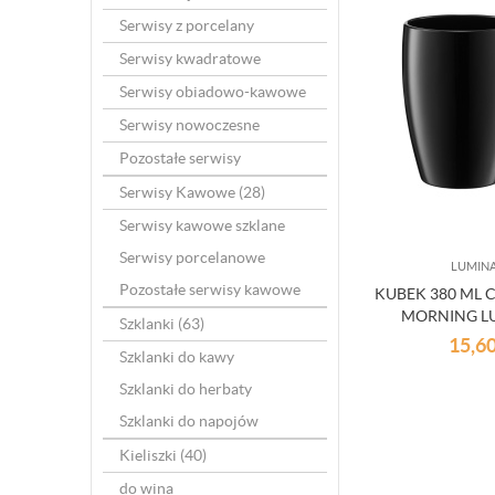
Serwisy z porcelany
Serwisy kwadratowe
Serwisy obiadowo-kawowe
Serwisy nowoczesne
Pozostałe serwisy
Serwisy Kawowe
(28)
Serwisy kawowe szklane
Serwisy porcelanowe
LUMIN
Pozostałe serwisy kawowe
KUBEK 380 ML
MORNING L
Szklanki
(63)
15,6
Szklanki do kawy
Szklanki do herbaty
Szklanki do napojów
Kieliszki
(40)
do wina