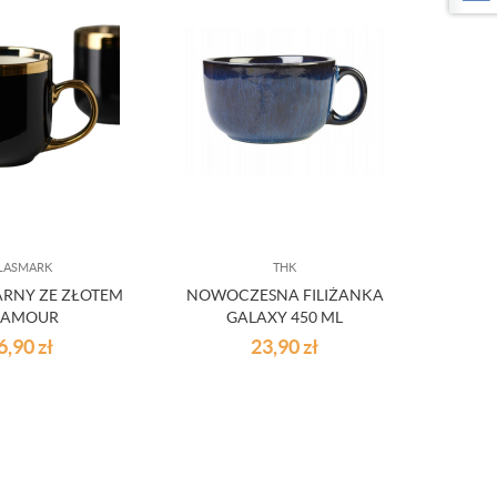
LASMARK
THK
ARNY ZE ZŁOTEM
NOWOCZESNA FILIŻANKA
LAMOUR
GALAXY 450 ML
6,90
zł
23,90
zł