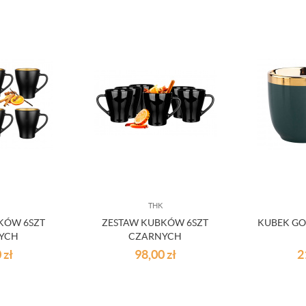
THK
KÓW 6SZT
ZESTAW KUBKÓW 6SZT
KUBEK GO
YCH
CZARNYCH
0
zł
98,00
zł
2