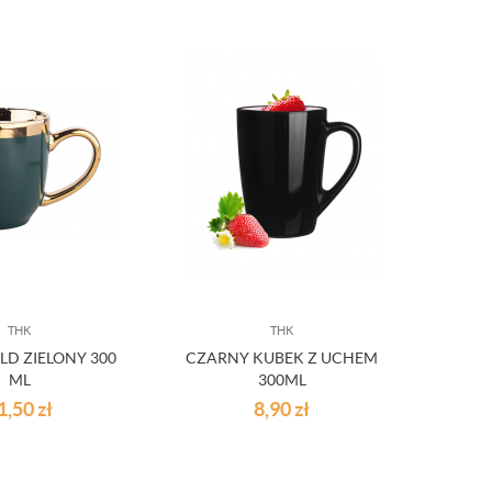
THK
THK
LD ZIELONY 300
CZARNY KUBEK Z UCHEM
ML
300ML
1,50
zł
8,90
zł