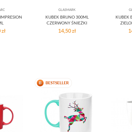
ARC
GLASMARK
G
 IMPRESION
KUBEK BRUNO 300ML
KUBEK 
ML
CZERWONY ŚNIEŻKI
ZIELO
0
zł
14,50
zł
1