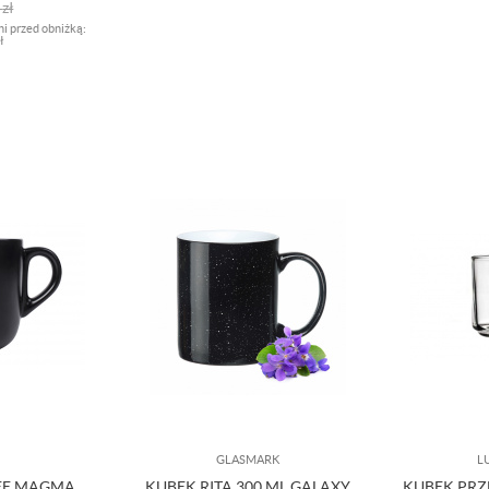
0
zł
ni przed obniżką:
ł
GLASMARK
L
EE MAGMA
KUBEK RITA 300 ML GALAXY
KUBEK PRZ