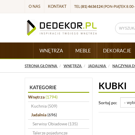
O NAS
KONTAKT
TEL
(81) 4636124
(PON-PIĄTEK 8.00-
WNĘTRZA
MEBLE
DEKORACJE
STRONA GŁÓWNA
WNĘTRZA
JADALNIA
NACZYNIA D
KUBKI
KATEGORIE
Wnętrza
(1794)
Sortuj po:
Kuchnia
(509)
Jadalnia
(696)
Serwisy Obiadowe
(135)
Talerze pojedyncze