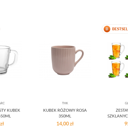
ARC
THK
G
STY KUBEK
KUBEK RÓŻOWY ROSA
ZEST
450ML
350ML
SZKLANYCH
zł
14,00
zł
9