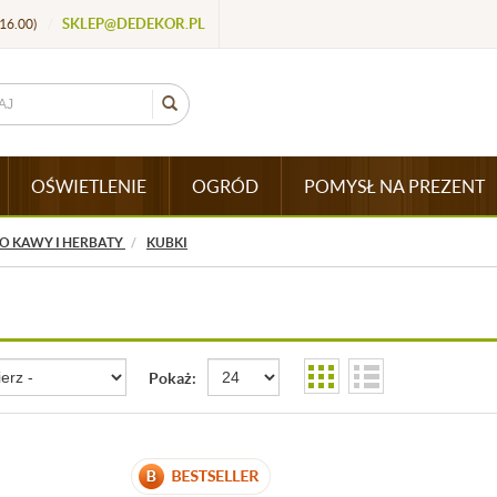
SKLEP@DEDEKOR.PL
16.00)
/
OŚWIETLENIE
OGRÓD
POMYSŁ NA PREZENT
O KAWY I HERBATY
KUBKI
Pokaż: